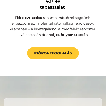
40+ év
tapasztalat 
Több évtizedes 
szakmai háttérrel segítünk 
eligazodni az implantálható hallásmegoldások 
világában – a kivizsgálástól a megfelelő rendszer 
kiválasztásán át a 
teljes folyamat
 során.
IDŐPONTFOGLALÁS