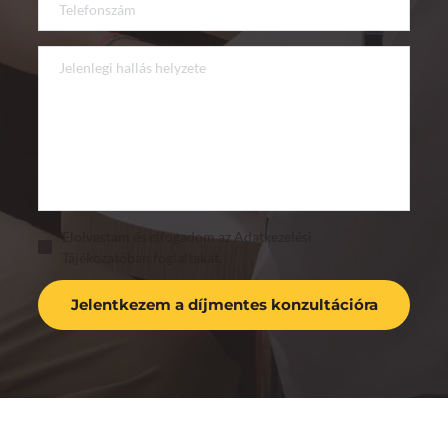
Elolvastam és elfogadom az Adatkezelési
Tájékozatóban foglaltakat.
Jelentkezem a díjmentes konzultációra