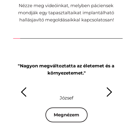
Nézze meg videóinkat, melyben páciensek 
mondják egy tapasztaltaikat implantálható 
hallásjavító megoldásaikkal kapcsolatosan!
"Nagyon megváltoztatta az életemet és a 
"Mi
környezetemet."
József
Megnézem