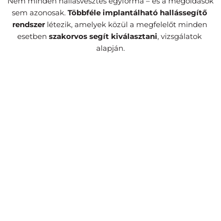
Nem minden hallásvesztés egyforma – és a megoldások 
sem azonosak. 
Többféle implantálható hallássegítő 
rendszer
 létezik, amelyek közül a megfelelőt minden 
esetben 
szakorvos segít kiválasztani
, vizsgálatok 
alapján.
Cochleáris implantátum
A fül működését helyettesítve közvetlenül a 
hallóideget stimulálják az elektródák, amely aztán 
természetes úton továbbítja a hangot.