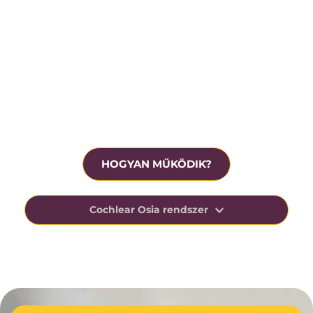
Krónikus középfülgyulladás
Beavatkozás előtt ingyenesen tesztelhető
HOGYAN MŰKÖDIK?
Cochlear Osia rendszer
Az Osia-rendszer kihasználja az ember csonton 
keresztüli hangvezetésre való természetes 
képességét, elősegítve a beszéd megértését 
nehéz, zajos helyzetekben.
Ezt az innovatív technológiáját úgy tervezték, 