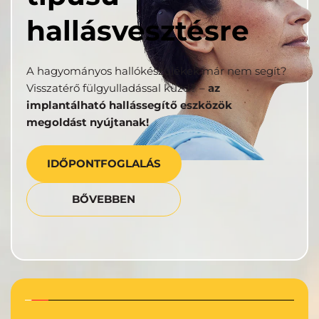
hallásvesztésre
A hagyományos hallókészülékek már nem segít? 
Visszatérő fülgyulladással küzd? – 
az 
implantálható hallássegítő eszközök 
megoldást nyújtanak!
IDŐPONTFOGLALÁS
BŐVEBBEN