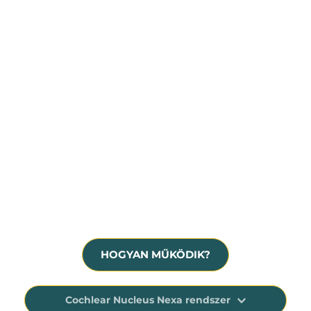
Súlyos fokú, idegi eredetű halláscsökkenés
Hallásmaradvány, siketség
A hallókészülék már nem nyújt megfelelő 
segítséget
HOGYAN MŰKÖDIK?
Cochlear Nucleus Nexa rendszer