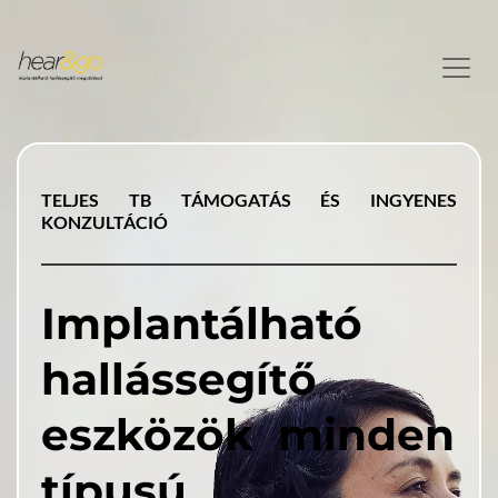
TELJES TB TÁMOGATÁS ÉS INGYENES 
KONZULTÁCIÓ
Implantálható 
hallássegítő 
eszközök 
 minden 
típusú 