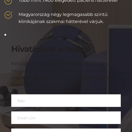
Több mint 1.400 elégedett páciens hátterével
Magyarország négy legmagasabb szintű 
klinikájának szakmai hátterével várjuk.
Hivatásunk a hallás!
Kérjük, adja meg elérhetőségeit, és kollégánk 
hamarosan felveszi Önnel a kapcsolatot az 
előzetes szűréssel és az orvosi időpontfoglalással 
kapcsolatban.