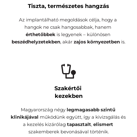
Tiszta, természetes hangzás
Az implantálható megoldások célja, hogy a 
hangok ne csak hangosabbak, hanem
érthetőbbek
 is legyenek – különösen 
beszédhelyzetekben
, akár 
zajos környezetben
 is.
Szakértői 
kezekben
Magyarország négy 
legmagasabb szintű 
klinikájával 
működünk együtt, így a kivizsgálás és 
a kezelés kizárólag 
tapasztalt
, 
elismert 
szakemberek bevonásával történik.