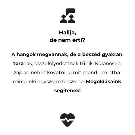
Hallja,
de nem érti?
A hangok megvannak, de a beszéd gyakran 
torz
nak, összefolyódottnak tűnik. Különösen 
zajban nehéz követni, ki mit mond – mintha 
mindenki egyszerre beszélne. 
Megoldásaink 
segítenek!