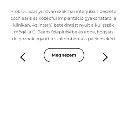
nk 
Prof. Dr. Szanyi István szakmai interjúban beszél a 
Dr
 
cochleáris és középfül implantáció gyakorlatáról a 
á
áció 
klinikán. Az interjú betekintést nyújt a kulisszák 
besz
mögé, a CI Team felépítésébe és abba, hogyan 
rn 
dolgoznak együtt a szakemberek a páciensekért.
ren
Megnézem
mai 
Az 
s 
m
 