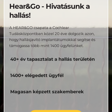
Hear&Go - Hivatásunk a 
hallás!
A HEAR&GO csapata a Cochlear 
Tudásközpontban közel 20 éve dolgozik azon, 
hogy hallásjavító implantátumokkal segítse és 
támogassa több mint 1400 ügyfelünket.
40+ év tapasztalat a hallás területén
1400+ elégedett ügyfél
Magasan képzett szakemberek