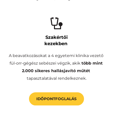
Szakértői
kezekben 
A beavatkozásokat a 4 egyetemi klinika vezető 
fül-orr-gégész sebészei végzik, akik 
több mint
2.000 sikeres hallásjavító műtét
tapasztalatával rendelkeznek.
IDŐPONTFOGLALÁS