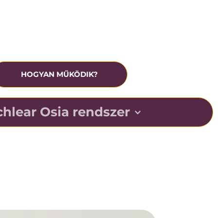
rónikus középfülgyulladás
eavatkozás előtt ingyenesen tesztelhető
HOGYAN MŰKÖDIK?
hlear Osia rendszer
r kihasználja az ember csonton keresztüli 
ó természetes képességét, elősegítve a beszéd 
zajos helyzetekben.
echnológiáját úgy tervezték, hogy Ön minden nap 
hozza ki hallásából.