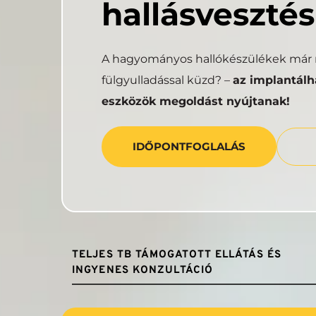
hallásvesztés
A hagyományos hallókészülékek már n
fülgyulladással küzd? – 
az implantálha
eszközök megoldást nyújtanak!
IDŐPONTFOGLALÁS
TELJES TB TÁMOGATOTT ELLÁTÁS ÉS 
INGYENES KONZULTÁCIÓ