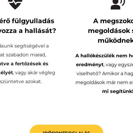
érő fülgyulladás 
A megszoko
ozza a hallását?
megoldások 
működne
sunk segítségével a 
hallójárat szabadon marad, 
A hallókészülék nem ho
tve a fertőzések és 
eredményt
, vagy egys
sélyét
, vagy akár végleg 
viselhető? Amikor a ha
züntetve azokat.
mi segítünk