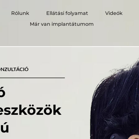
Rólunk
Ellátási folyamat
Videók
Már van implantátumom
ONZULTÁCIÓ
 
hallássegítő eszközök 
ú 