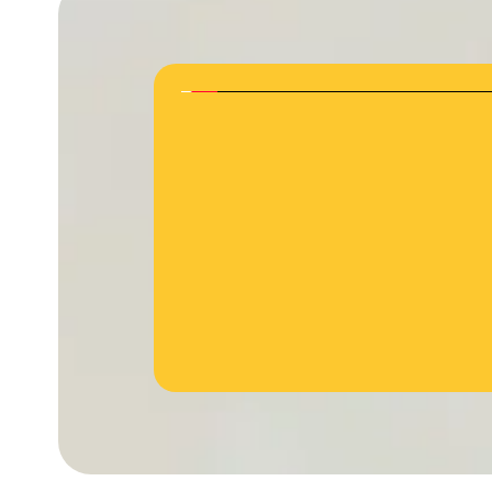
jövőbeli innovációkhoz való hozzáférés most előszö
okosimplabntátum firmwarejének egyszerű frissí
Cochlear több mint 40 éves bizonyított me
technológiai elsősége teszi lehetővé.
Bővebben a Nexa-ról