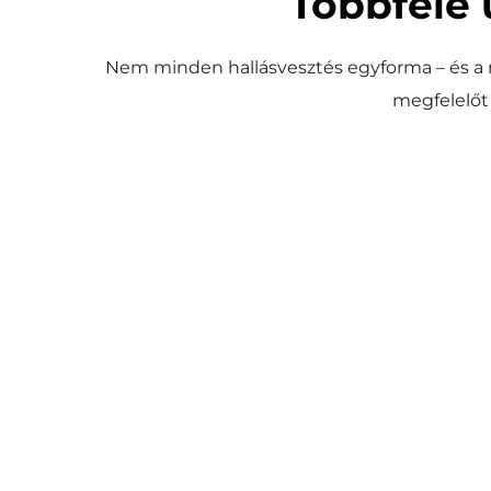
Többféle 
Nem minden hallásvesztés egyforma – és a
megfelelőt
Cochleáris implantát
A fül működését helyettesítve közvetlenül a hallóid
elektródák, amely aztán természetes úton tová
Súlyos fokú, idegi eredetű hall