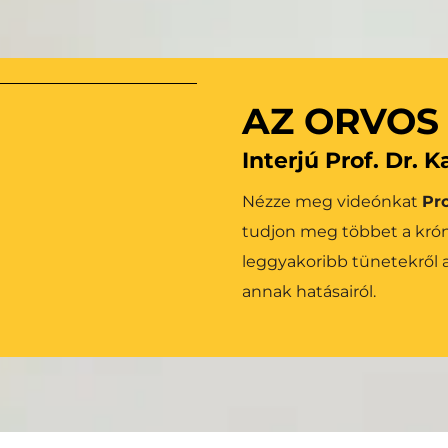
r válik lehetővé az 
Tudjon meg többet 
tésével. Mindezt a 
gbízhatósága és 
AZ ORVOS
Interjú Prof. Dr. 
Nézze meg videónkat 
Pro
tudjon meg többet a krónik
leggyakoribb tünetekről a
annak hatásairól.