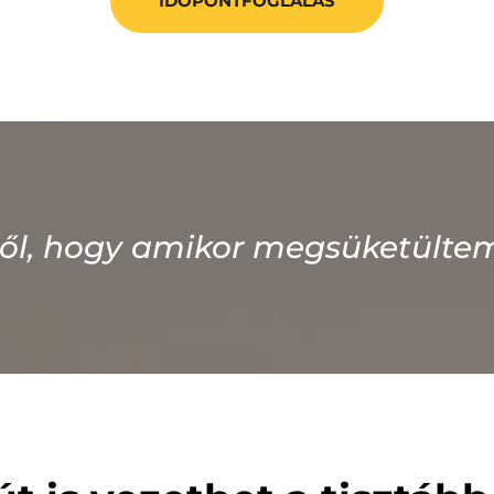
IDŐPONTFOGLALÁS
ől, hogy amikor megsüketültem, 