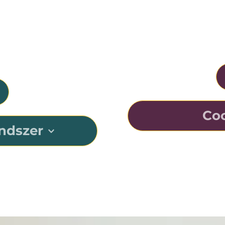
K
megfelelő 
B
Coc
ndszer
Az Osia-rendsze
tum rendszere.
hangvezetésre val
lni a jövőre, mert 
megértését nehéz, 
tlen, frissíthető 
Ezt az innovatív t
átumát kínálja. A 
a lehető legtöbbet 