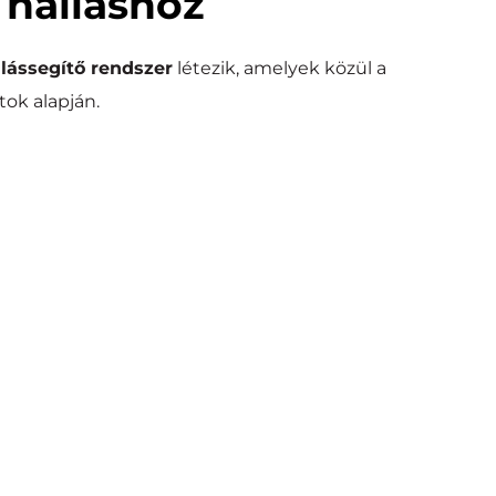
 halláshoz
lássegítő rendszer
 létezik, amelyek közül a 
atok alapján.
ntvezetéses implantátum
on keresztül juttatja el a belső fülhöz, megkerülve a 
problémás területeket.
ezetéses és kevert halláscsökkenés