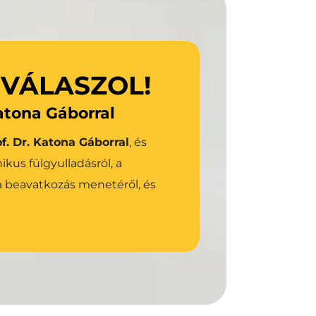
az Osia rendszerről!
 VÁLASZOL!
Katona Gáborral
Bővebben az Osia-ról
f. Dr. Katona Gáborral
, és 
us fülgyulladásról, a 
 beavatkozás menetéről, és 