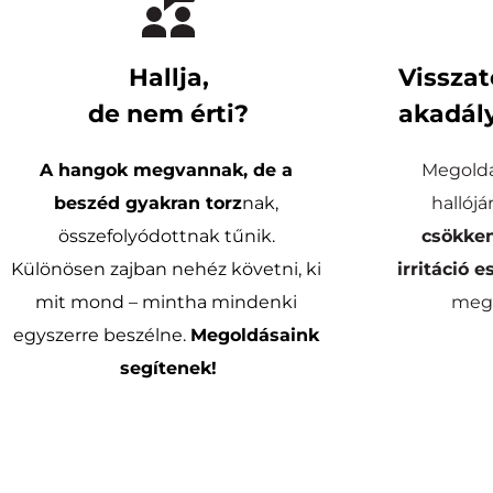
Hallja,
Visszat
de nem érti?
akadály
A hangok megvannak, de a 
Megoldá
beszéd gyakran torz
nak, 
összefolyódottnak tűnik. 
csökken
Különösen zajban nehéz követni, ki 
irritáció e
mit mond – mintha mindenki 
megs
egyszerre beszélne. 
Megoldásaink 
segítenek!