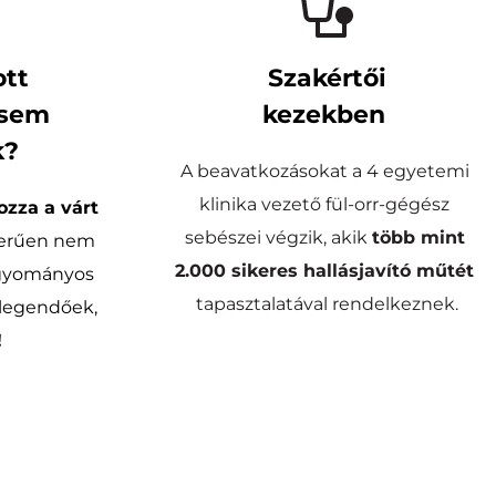
tt 
Szakértői
sem 
kezekben 
k?
A beavatkozásokat a 4 egyetemi 
klinika vezető fül-orr-gégész 
zza a várt 
sebészei végzik, akik 
több mint
zerűen nem 
2.000 sikeres hallásjavító műtét
gyományos 
tapasztalatával rendelkeznek.
megoldások már nem elegendőek, 
!