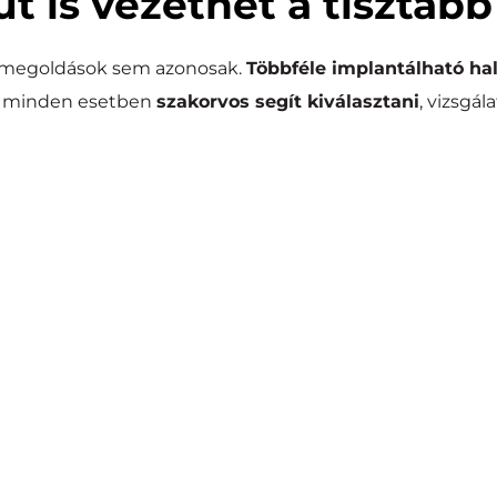
út is vezethet a tisztább
 megoldások sem azonosak. 
Többféle implantálható hal
 minden esetben 
szakorvos segít kiválasztani
, vizsgál
um
Cso
eget stimulálják az 
A hangot a koponyacsont
bbítja a hangot.
áscsökkenés
V