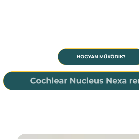
Hallásmaradvány, siketség
A hallókészülék már nem nyújt 
segítséget
HOGYAN MŰKÖDIK?
Cochlear Nucleus Nexa re
A világ első és egyetlen okos cochleáris implantá
Felhasználója minden életszakaszban készen fog ál
a Nucleus Nexa rendszer a világ első és egye
firmware-t tartalmazó okos cochleáris implant