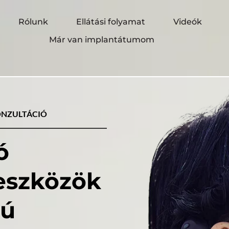
Rólunk
Ellátási folyamat
Videók
Már van implantátumom
ONZULTÁCIÓ
 
hallássegítő eszközök 
ú 