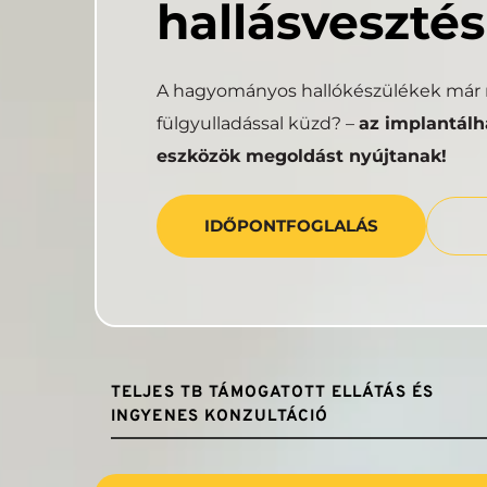
hallásvesztés
A hagyományos hallókészülékek már n
fülgyulladással küzd? – 
az implantálha
eszközök megoldást nyújtanak!
IDŐPONTFOGLALÁS
TELJES TB TÁMOGATOTT ELLÁTÁS ÉS 
INGYENES KONZULTÁCIÓ