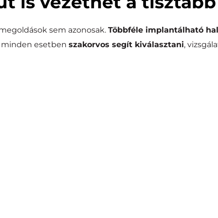
út is vezethet a tisztább
 megoldások sem azonosak. 
Többféle implantálható hal
 minden esetben 
szakorvos segít kiválasztani
, vizsgál
um
Cso
eget stimulálják az 
A hangot a koponyacsont
bbítja a hangot.
áscsökkenés
V