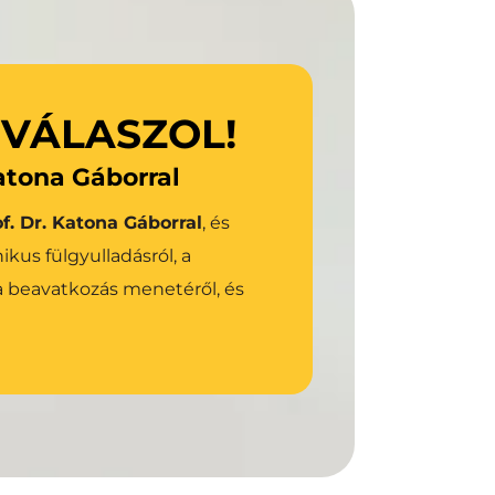
az Osia rendszerről!
 VÁLASZOL!
Katona Gáborral
Bővebben az Osia-ról
f. Dr. Katona Gáborral
, és 
us fülgyulladásról, a 
 beavatkozás menetéről, és 