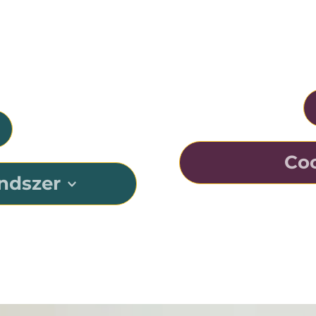
K
megfelelő 
B
Coc
ndszer
Az Osia-rendsze
tum rendszere.
hangvezetésre val
lni a jövőre, mert 
megértését nehéz, 
tlen, frissíthető 
Ezt az innovatív t
átumát kínálja. A 
a lehető legtöbbet 