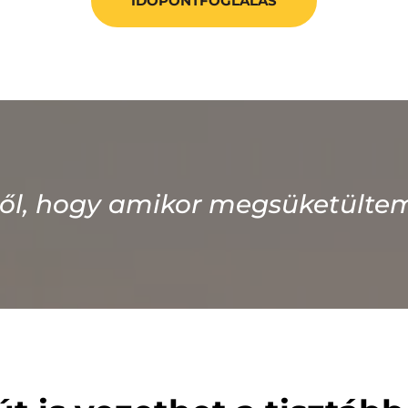
IDŐPONTFOGLALÁS
ől, hogy amikor megsüketültem, 