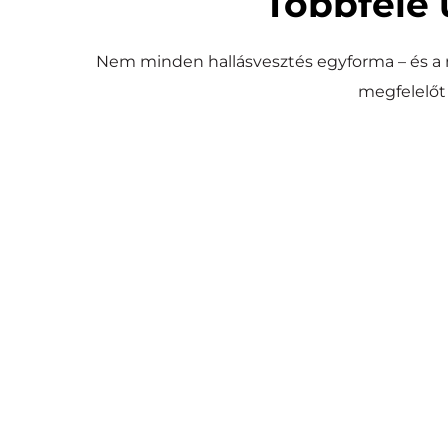
Többféle 
Nem minden hallásvesztés egyforma – és a
megfelelőt
Cochleáris implantát
A fül működését helyettesítve közvetlenül a hallóid
elektródák, amely aztán természetes úton tová
Súlyos fokú, idegi eredetű hall