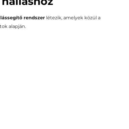
 halláshoz
lássegítő rendszer
 létezik, amelyek közül a 
atok alapján.
ntvezetéses implantátum
on keresztül juttatja el a belső fülhöz, megkerülve a 
problémás területeket.
ezetéses és kevert halláscsökkenés