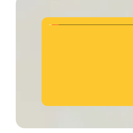
jövőbeli innovációkhoz való hozzáférés most előszö
okosimplabntátum firmwarejének egyszerű frissí
Cochlear több mint 40 éves bizonyított me
technológiai elsősége teszi lehetővé.
Bővebben a Nexa-ról