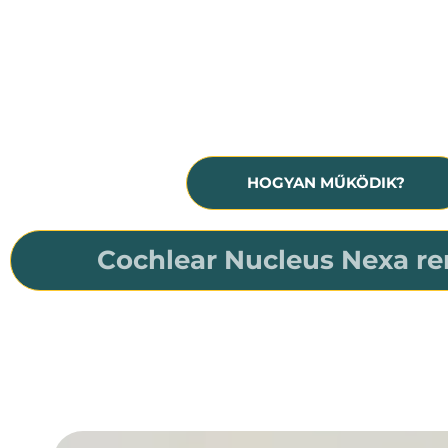
Hallásmaradvány, siketség
A hallókészülék már nem nyújt 
segítséget
HOGYAN MŰKÖDIK?
Cochlear Nucleus Nexa re
A világ első és egyetlen okos cochleáris implantá
Felhasználója minden életszakaszban készen fog ál
a Nucleus Nexa rendszer a világ első és egye
firmware-t tartalmazó okos cochleáris implant