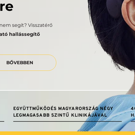
re
em segít? Visszatérő 
tó hallássegítő 
BŐVEBBEN
EGYÜTTMŰKÖDÉS MAGYARORSZÁG NÉGY 
4
LEGMAGASABB SZINTŰ KLINIKÁJÁVAL
H