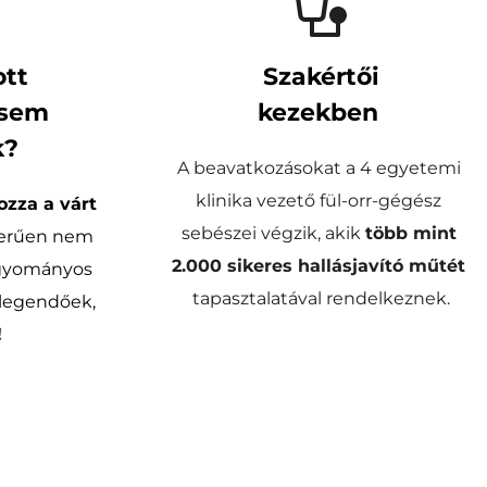
tt 
Szakértői
sem 
kezekben 
k?
A beavatkozásokat a 4 egyetemi 
klinika vezető fül-orr-gégész 
zza a várt 
sebészei végzik, akik 
több mint
zerűen nem 
2.000 sikeres hallásjavító műtét
gyományos 
tapasztalatával rendelkeznek.
megoldások már nem elegendőek, 
!