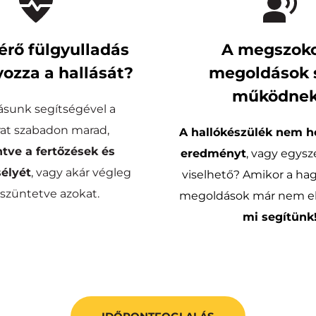
érő fülgyulladás 
A megszoko
ozza a hallását?
megoldások 
működne
sunk segítségével a 
hallójárat szabadon marad, 
A hallókészülék nem ho
tve a fertőzések és 
eredményt
, vagy egys
sélyét
, vagy akár végleg 
viselhető? Amikor a ha
züntetve azokat.
mi segítünk