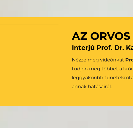
r válik lehetővé az 
Tudjon meg többet 
tésével. Mindezt a 
gbízhatósága és 
AZ ORVOS
Interjú Prof. Dr. 
Nézze meg videónkat 
Pro
tudjon meg többet a krónik
leggyakoribb tünetekről a
annak hatásairól.