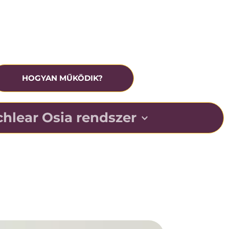
rónikus középfülgyulladás
eavatkozás előtt ingyenesen tesztelhető
HOGYAN MŰKÖDIK?
hlear Osia rendszer
r kihasználja az ember csonton keresztüli 
ó természetes képességét, elősegítve a beszéd 
zajos helyzetekben.
echnológiáját úgy tervezték, hogy Ön minden nap 
hozza ki hallásából.