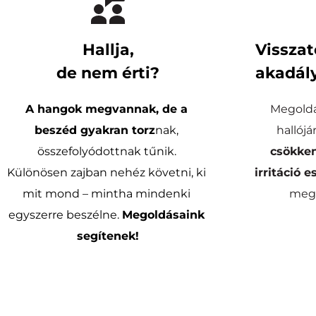
Hallja,
Visszat
de nem érti?
akadály
A hangok megvannak, de a 
Megoldá
beszéd gyakran torz
nak, 
összefolyódottnak tűnik. 
csökken
Különösen zajban nehéz követni, ki 
irritáció e
mit mond – mintha mindenki 
megs
egyszerre beszélne. 
Megoldásaink 
segítenek!