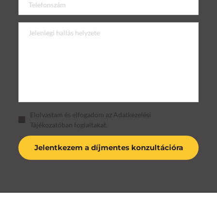
Elolvastam és elfogadom az Adatkezelési
Tájékozatóban foglaltakat.
Jelentkezem a díjmentes konzultációra