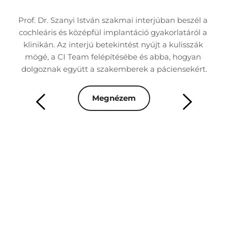
nk 
Prof. Dr. Szanyi István szakmai interjúban beszél a 
Dr
 
cochleáris és középfül implantáció gyakorlatáról a 
á
áció 
klinikán. Az interjú betekintést nyújt a kulisszák 
besz
mögé, a CI Team felépítésébe és abba, hogyan 
rn 
dolgoznak együtt a szakemberek a páciensekért.
ren
Megnézem
mai 
Az 
s 
m
 