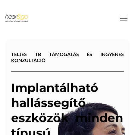
TELJES TB TÁMOGATÁS ÉS INGYENES 
KONZULTÁCIÓ
Implantálható 
hallássegítő 
eszközök 
 minden 
típusú 