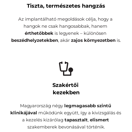
Tiszta, természetes hangzás
Az implantálható megoldások célja, hogy a 
hangok ne csak hangosabbak, hanem
érthetőbbek
 is legyenek – különösen 
beszédhelyzetekben
, akár 
zajos környezetben
 is.
Szakértői 
kezekben
Magyarország négy 
legmagasabb szintű 
klinikájával 
működünk együtt, így a kivizsgálás és 
a kezelés kizárólag 
tapasztalt
, 
elismert 
szakemberek bevonásával történik.