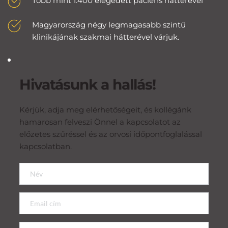
Több mint 1.400 elégedett páciens hátterével
Magyarország négy legmagasabb szintű 
klinikájának szakmai hátterével várjuk.
Hivatásunk a hallás!
Kérjük, adja meg elérhetőségeit, és kollégánk 
hamarosan felveszi Önnel a kapcsolatot az 
előzetes szűréssel és az orvosi időpontfoglalással 
kapcsolatban.