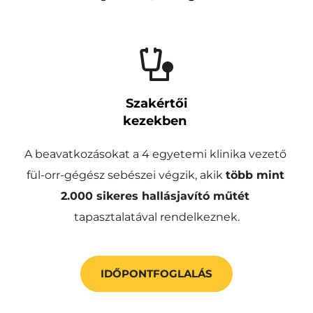
Szakértői
kezekben 
A beavatkozásokat a 4 egyetemi klinika vezető 
fül-orr-gégész sebészei végzik, akik 
több mint
2.000 sikeres hallásjavító műtét
tapasztalatával rendelkeznek.
IDŐPONTFOGLALÁS