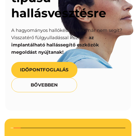
hallásvesztésre
A hagyományos hallókészülékek már nem segít? 
Visszatérő fülgyulladással küzd? – 
az 
implantálható hallássegítő eszközök 
megoldást nyújtanak!
IDŐPONTFOGLALÁS
BŐVEBBEN