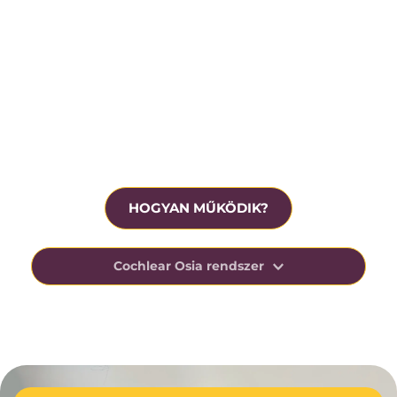
Krónikus középfülgyulladás
Beavatkozás előtt ingyenesen tesztelhető
HOGYAN MŰKÖDIK?
Cochlear Osia rendszer
Az Osia-rendszer kihasználja az ember csonton 
keresztüli hangvezetésre való természetes 
képességét, elősegítve a beszéd megértését 
nehéz, zajos helyzetekben.
Ezt az innovatív technológiáját úgy tervezték, 