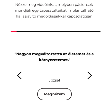
Nézze meg videóinkat, melyben páciensek 
mondják egy tapasztaltaikat implantálható 
hallásjavító megoldásaikkal kapcsolatosan!
"Nagyon megváltoztatta az életemet és a 
"Mi
környezetemet."
József
Megnézem