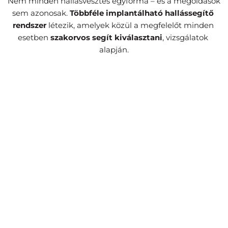
Nem minden hallásvesztés egyforma – és a megoldások 
sem azonosak. 
Többféle implantálható hallássegítő 
rendszer
 létezik, amelyek közül a megfelelőt minden 
esetben 
szakorvos segít kiválasztani
, vizsgálatok 
alapján.
Cochleáris implantátum
A fül működését helyettesítve közvetlenül a 
hallóideget stimulálják az elektródák, amely aztán 
természetes úton továbbítja a hangot.