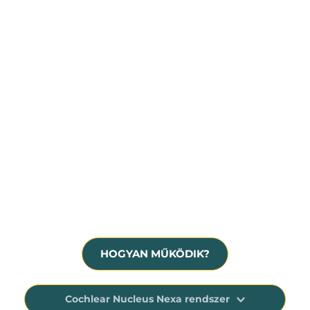
Súlyos fokú, idegi eredetű halláscsökkenés
Hallásmaradvány, siketség
A hallókészülék már nem nyújt megfelelő 
segítséget
HOGYAN MŰKÖDIK?
Cochlear Nucleus Nexa rendszer