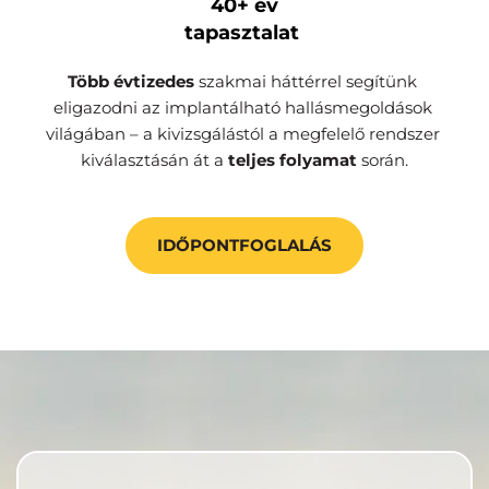
40+ év
tapasztalat 
Több évtizedes 
szakmai háttérrel segítünk 
eligazodni az implantálható hallásmegoldások 
világában – a kivizsgálástól a megfelelő rendszer 
kiválasztásán át a 
teljes folyamat
 során.
IDŐPONTFOGLALÁS