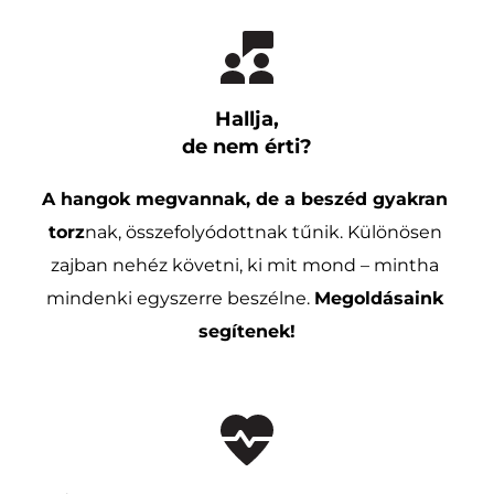
Hallja,
de nem érti?
A hangok megvannak, de a beszéd gyakran 
torz
nak, összefolyódottnak tűnik. Különösen 
zajban nehéz követni, ki mit mond – mintha 
mindenki egyszerre beszélne. 
Megoldásaink 
segítenek!