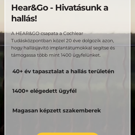
Hear&Go - Hivatásunk a 
hallás!
A HEAR&GO csapata a Cochlear 
Tudásközpontban közel 20 éve dolgozik azon, 
hogy hallásjavító implantátumokkal segítse és 
támogassa több mint 1400 ügyfelünket.
40+ év tapasztalat a hallás területén
1400+ elégedett ügyfél
Magasan képzett szakemberek