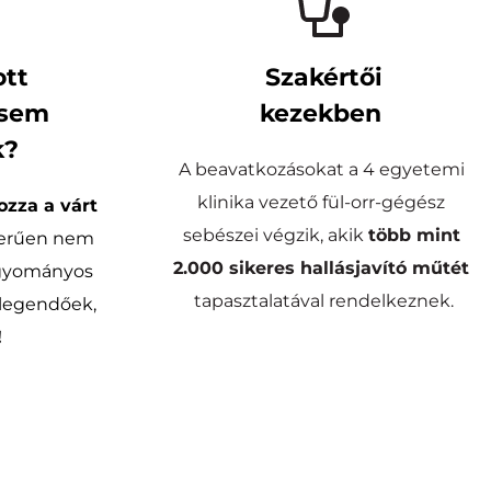
tt 
Szakértői
sem 
kezekben 
k?
A beavatkozásokat a 4 egyetemi 
klinika vezető fül-orr-gégész 
zza a várt 
sebészei végzik, akik 
több mint
zerűen nem 
2.000 sikeres hallásjavító műtét
gyományos 
tapasztalatával rendelkeznek.
megoldások már nem elegendőek, 
!