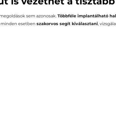
út is vezethet a tisztább
 megoldások sem azonosak. 
Többféle implantálható hal
 minden esetben 
szakorvos segít kiválasztani
, vizsgál
um
Cso
eget stimulálják az 
A hangot a koponyacsont
bbítja a hangot.
áscsökkenés
V