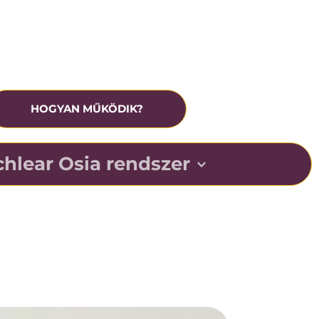
rónikus középfülgyulladás
eavatkozás előtt ingyenesen tesztelhető
HOGYAN MŰKÖDIK?
hlear Osia rendszer
r kihasználja az ember csonton keresztüli 
ó természetes képességét, elősegítve a beszéd 
zajos helyzetekben.
echnológiáját úgy tervezték, hogy Ön minden nap 
hozza ki hallásából.