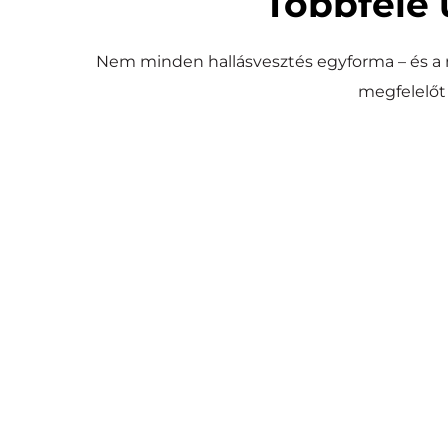
Többféle 
Nem minden hallásvesztés egyforma – és a
megfelelőt
Cochleáris implantát
A fül működését helyettesítve közvetlenül a hallóid
elektródák, amely aztán természetes úton tová
Súlyos fokú, idegi eredetű hall