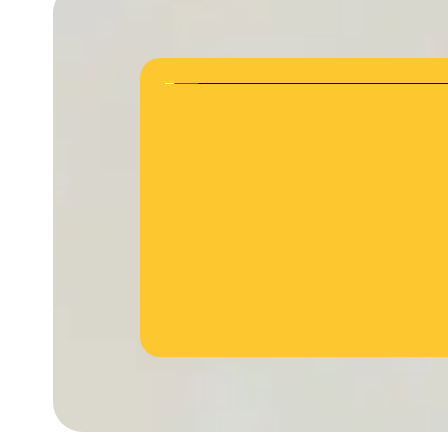
jövőbeli innovációkhoz való hozzáférés most előszö
okosimplabntátum firmwarejének egyszerű frissí
Cochlear több mint 40 éves bizonyított me
technológiai elsősége teszi lehetővé.
Bővebben a Nexa-ról