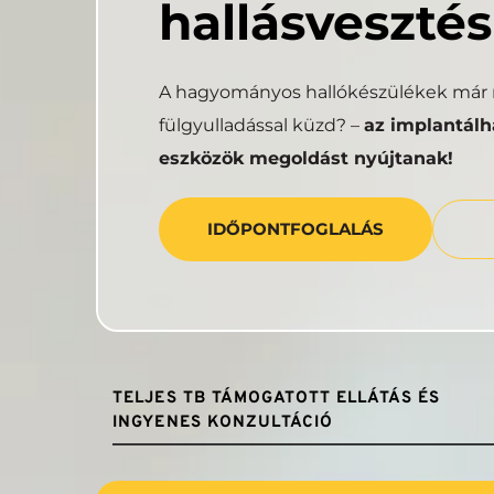
hallásvesztés
A hagyományos hallókészülékek már n
fülgyulladással küzd? – 
az implantálha
eszközök megoldást nyújtanak!
IDŐPONTFOGLALÁS
TELJES TB TÁMOGATOTT ELLÁTÁS ÉS 
INGYENES KONZULTÁCIÓ