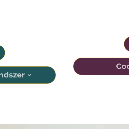
K
megfelelő 
B
Coc
ndszer
Az Osia-rendsze
tum rendszere.
hangvezetésre val
lni a jövőre, mert 
megértését nehéz, 
tlen, frissíthető 
Ezt az innovatív t
átumát kínálja. A 
a lehető legtöbbet 