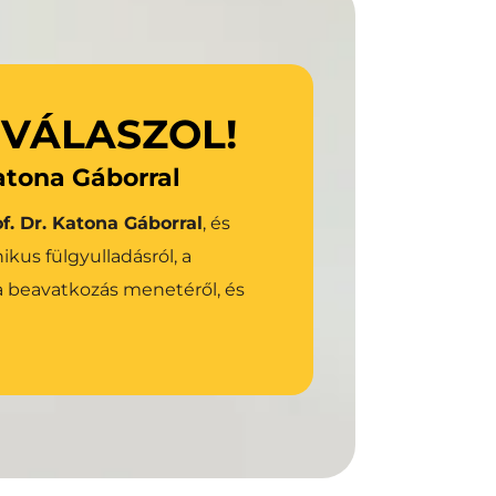
az Osia rendszerről!
 VÁLASZOL!
Katona Gáborral
Bővebben az Osia-ról
f. Dr. Katona Gáborral
, és 
us fülgyulladásról, a 
 beavatkozás menetéről, és 