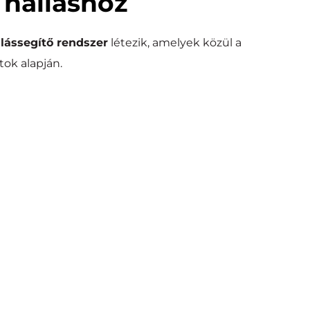
 halláshoz
lássegítő rendszer
 létezik, amelyek közül a 
atok alapján.
ntvezetéses implantátum
on keresztül juttatja el a belső fülhöz, megkerülve a 
problémás területeket.
ezetéses és kevert halláscsökkenés