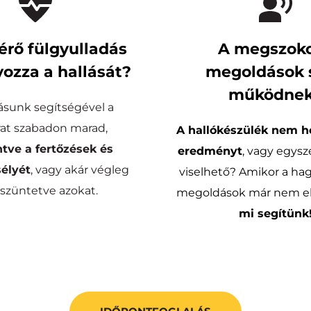
érő fülgyulladás 
A megszoko
ozza a hallását?
megoldások 
működne
sunk segítségével a 
hallójárat szabadon marad, 
A hallókészülék nem ho
tve a fertőzések és 
eredményt
, vagy egys
sélyét
, vagy akár végleg 
viselhető? Amikor a ha
züntetve azokat.
mi segítünk