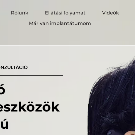
Rólunk
Ellátási folyamat
Videók
Már van implantátumom
ONZULTÁCIÓ
 
hallássegítő eszközök 
ú 