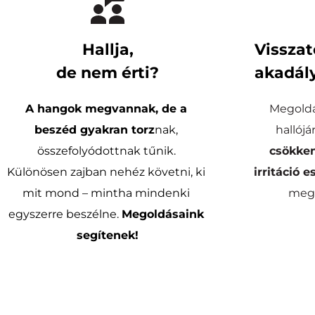
Hallja,
Visszat
de nem érti?
akadály
A hangok megvannak, de a 
Megoldá
beszéd gyakran torz
nak, 
összefolyódottnak tűnik. 
csökken
Különösen zajban nehéz követni, ki 
irritáció e
mit mond – mintha mindenki 
megs
egyszerre beszélne. 
Megoldásaink 
segítenek!