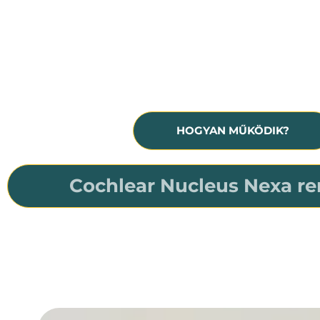
Hallásmaradvány, siketség
A hallókészülék már nem nyújt 
segítséget
HOGYAN MŰKÖDIK?
Cochlear Nucleus Nexa re
A világ első és egyetlen okos cochleáris implantá
Felhasználója minden életszakaszban készen fog ál
a Nucleus Nexa rendszer a világ első és egye
firmware-t tartalmazó okos cochleáris implant