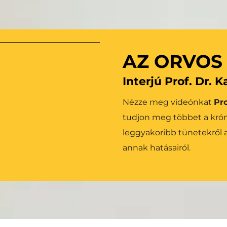
r válik lehetővé az 
Tudjon meg többet 
tésével. Mindezt a 
gbízhatósága és 
AZ ORVOS
Interjú Prof. Dr. 
Nézze meg videónkat 
Pro
tudjon meg többet a krónik
leggyakoribb tünetekről a
annak hatásairól.