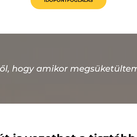
IDŐPONTFOGLALÁS
ől, hogy amikor megsüketültem, 