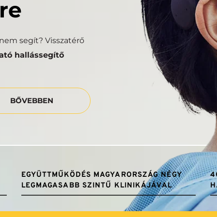
re
em segít? Visszatérő 
tó hallássegítő 
BŐVEBBEN
EGYÜTTMŰKÖDÉS MAGYARORSZÁG NÉGY 
4
LEGMAGASABB SZINTŰ KLINIKÁJÁVAL
H