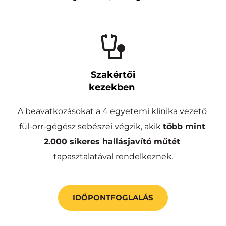
Szakértői
kezekben 
A beavatkozásokat a 4 egyetemi klinika vezető 
fül-orr-gégész sebészei végzik, akik 
több mint
2.000 sikeres hallásjavító műtét
tapasztalatával rendelkeznek.
IDŐPONTFOGLALÁS