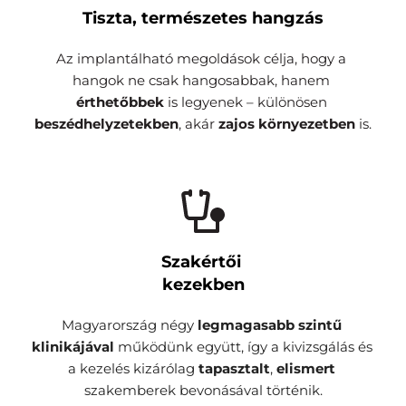
Tiszta, természetes hangzás
Az implantálható megoldások célja, hogy a 
hangok ne csak hangosabbak, hanem
érthetőbbek
 is legyenek – különösen 
beszédhelyzetekben
, akár 
zajos környezetben
 is.
Szakértői 
kezekben
Magyarország négy 
legmagasabb szintű 
klinikájával 
működünk együtt, így a kivizsgálás és 
a kezelés kizárólag 
tapasztalt
, 
elismert 
szakemberek bevonásával történik.