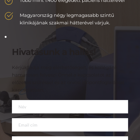
Több mint 1.400 elégedett páciens hátterével
Magyarország négy legmagasabb szintű 
klinikájának szakmai hátterével várjuk.
Hivatásunk a hallás!
Kérjük, adja meg elérhetőségeit, és kollégánk 
hamarosan felveszi Önnel a kapcsolatot az 
előzetes szűréssel és az orvosi időpontfoglalással 
kapcsolatban.