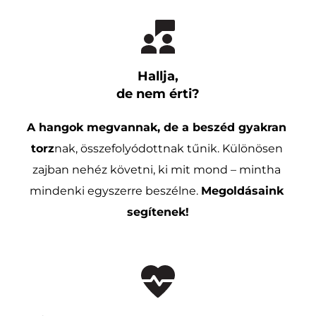
Hallja,
de nem érti?
A hangok megvannak, de a beszéd gyakran 
torz
nak, összefolyódottnak tűnik. Különösen 
zajban nehéz követni, ki mit mond – mintha 
mindenki egyszerre beszélne. 
Megoldásaink 
segítenek!