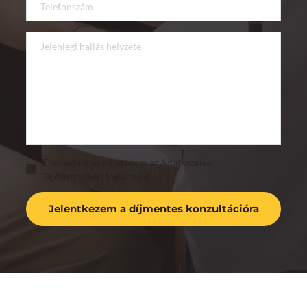
Elolvastam és elfogadom az Adatkezelési
Tájékozatóban foglaltakat.
Jelentkezem a díjmentes konzultációra