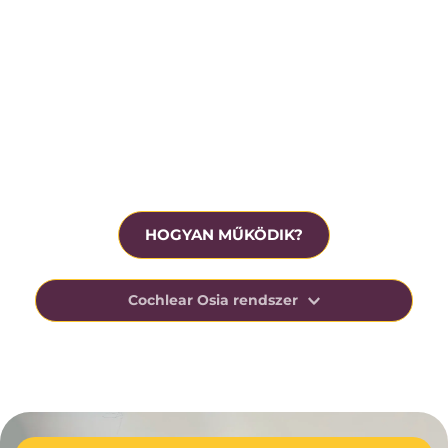
Krónikus középfülgyulladás
Beavatkozás előtt ingyenesen tesztelhető
HOGYAN MŰKÖDIK?
Cochlear Osia rendszer
Az Osia-rendszer kihasználja az ember csonton 
keresztüli hangvezetésre való természetes 
képességét, elősegítve a beszéd megértését 
nehéz, zajos helyzetekben.
Ezt az innovatív technológiáját úgy tervezték, 