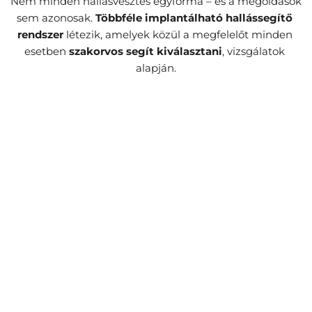
Nem minden hallásvesztés egyforma – és a megoldások 
sem azonosak. 
Többféle implantálható hallássegítő 
rendszer
 létezik, amelyek közül a megfelelőt minden 
esetben 
szakorvos segít kiválasztani
, vizsgálatok 
alapján.
Cochleáris implantátum
A fül működését helyettesítve közvetlenül a 
hallóideget stimulálják az elektródák, amely aztán 
természetes úton továbbítja a hangot.