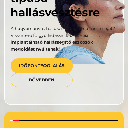
hallásvesztésre
A hagyományos hallókészülékek már nem segít? 
Visszatérő fülgyulladással küzd? – 
az 
implantálható hallássegítő eszközök 
megoldást nyújtanak!
IDŐPONTFOGLALÁS
BŐVEBBEN