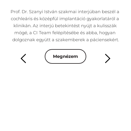
nk 
Prof. Dr. Szanyi István szakmai interjúban beszél a 
Dr
 
cochleáris és középfül implantáció gyakorlatáról a 
á
áció 
klinikán. Az interjú betekintést nyújt a kulisszák 
besz
mögé, a CI Team felépítésébe és abba, hogyan 
rn 
dolgoznak együtt a szakemberek a páciensekért.
ren
Megnézem
mai 
Az 
s 
m
 