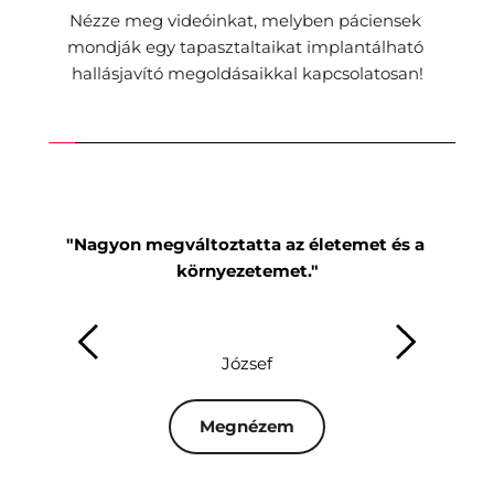
Nézze meg videóinkat, melyben páciensek 
mondják egy tapasztaltaikat implantálható 
hallásjavító megoldásaikkal kapcsolatosan!
"Nagyon megváltoztatta az életemet és a 
"Mi
környezetemet."
József
Megnézem