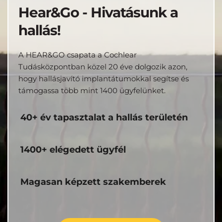
Hear&Go - Hivatásunk a 
hallás!
A HEAR&GO csapata a Cochlear 
Tudásközpontban közel 20 éve dolgozik azon, 
hogy hallásjavító implantátumokkal segítse és 
támogassa több mint 1400 ügyfelünket.
40+ év tapasztalat a hallás területén
1400+ elégedett ügyfél
Magasan képzett szakemberek