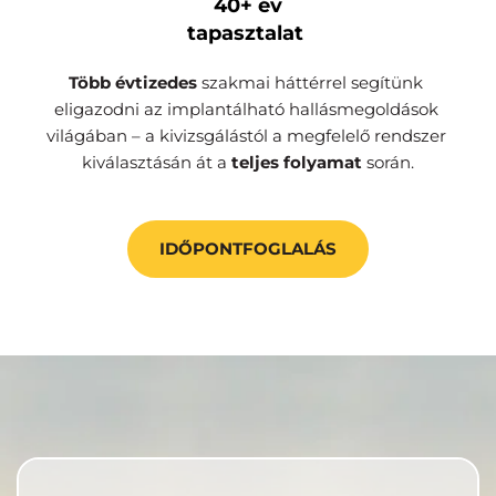
40+ év
tapasztalat 
Több évtizedes 
szakmai háttérrel segítünk 
eligazodni az implantálható hallásmegoldások 
világában – a kivizsgálástól a megfelelő rendszer 
kiválasztásán át a 
teljes folyamat
 során.
IDŐPONTFOGLALÁS