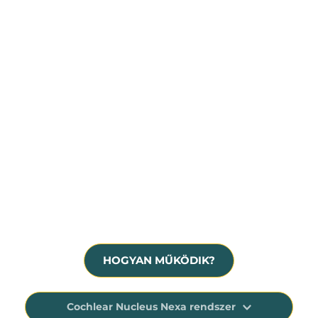
Súlyos fokú, idegi eredetű halláscsökkenés
Hallásmaradvány, siketség
A hallókészülék már nem nyújt megfelelő 
segítséget
HOGYAN MŰKÖDIK?
Cochlear Nucleus Nexa rendszer