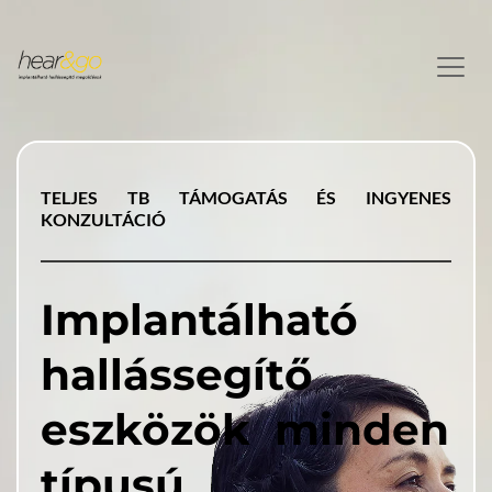
TELJES TB TÁMOGATÁS ÉS INGYENES 
KONZULTÁCIÓ
Implantálható 
hallássegítő 
eszközök 
 minden 
típusú 