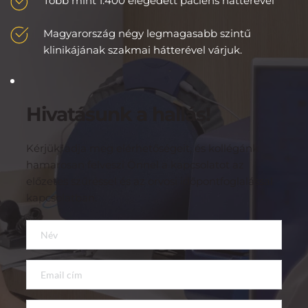
Több mint 1.400 elégedett páciens hátterével
Magyarország négy legmagasabb szintű 
klinikájának szakmai hátterével várjuk.
Hivatásunk a hallás!
Kérjük, adja meg elérhetőségeit, és kollégánk 
hamarosan felveszi Önnel a kapcsolatot az 
előzetes szűréssel és az orvosi időpontfoglalással 
kapcsolatban.