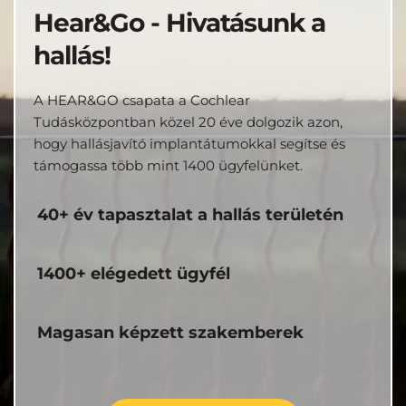
Hear&Go - Hivatásunk a 
hallás!
A HEAR&GO csapata a Cochlear 
Tudásközpontban közel 20 éve dolgozik azon, 
hogy hallásjavító implantátumokkal segítse és 
támogassa több mint 1400 ügyfelünket.
40+ év tapasztalat a hallás területén
1400+ elégedett ügyfél
Magasan képzett szakemberek