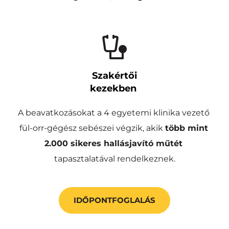
Szakértői
kezekben 
A beavatkozásokat a 4 egyetemi klinika vezető 
fül-orr-gégész sebészei végzik, akik 
több mint
2.000 sikeres hallásjavító műtét
tapasztalatával rendelkeznek.
IDŐPONTFOGLALÁS