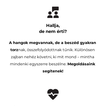
Hallja,
de nem érti?
A hangok megvannak, de a beszéd gyakran 
torz
nak, összefolyódottnak tűnik. Különösen 
zajban nehéz követni, ki mit mond – mintha 
mindenki egyszerre beszélne. 
Megoldásaink 
segítenek!