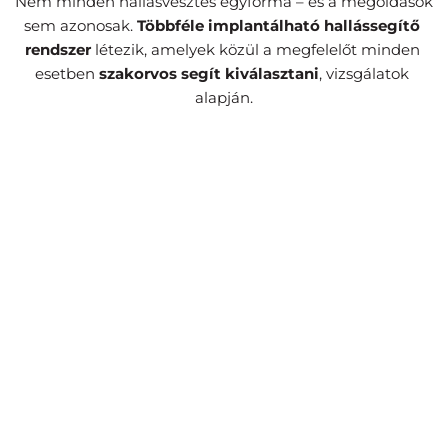
Nem minden hallásvesztés egyforma – és a megoldások 
sem azonosak. 
Többféle implantálható hallássegítő 
rendszer
 létezik, amelyek közül a megfelelőt minden 
esetben 
szakorvos segít kiválasztani
, vizsgálatok 
alapján.
Cochleáris implantátum
A fül működését helyettesítve közvetlenül a 
hallóideget stimulálják az elektródák, amely aztán 
természetes úton továbbítja a hangot.