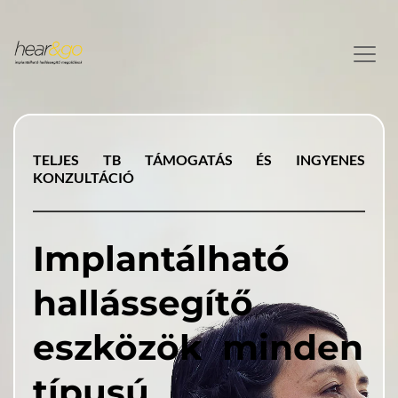
TELJES TB TÁMOGATÁS ÉS INGYENES 
KONZULTÁCIÓ
Implantálható 
hallássegítő 
eszközök 
 minden 
típusú 