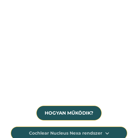
Súlyos fokú, idegi eredetű halláscsökkenés
Hallásmaradvány, siketség
A hallókészülék már nem nyújt megfelelő 
segítséget
HOGYAN MŰKÖDIK?
Cochlear Nucleus Nexa rendszer