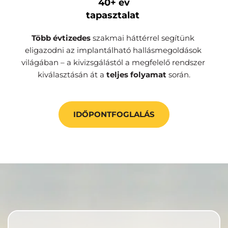
40+ év
tapasztalat 
Több évtizedes 
szakmai háttérrel segítünk 
eligazodni az implantálható hallásmegoldások 
világában – a kivizsgálástól a megfelelő rendszer 
kiválasztásán át a 
teljes folyamat
 során.
IDŐPONTFOGLALÁS