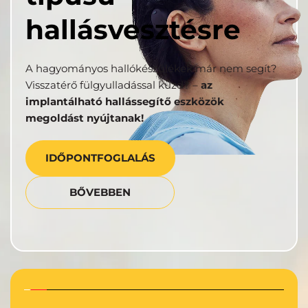
hallásvesztésre
A hagyományos hallókészülékek már nem segít? 
Visszatérő fülgyulladással küzd? – 
az 
implantálható hallássegítő eszközök 
megoldást nyújtanak!
IDŐPONTFOGLALÁS
BŐVEBBEN