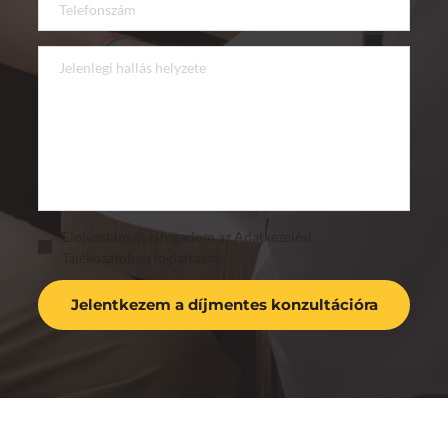
Elolvastam és elfogadom az Adatkezelési
Tájékozatóban foglaltakat.
Jelentkezem a díjmentes konzultációra