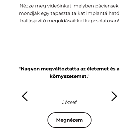
Nézze meg videóinkat, melyben páciensek 
mondják egy tapasztaltaikat implantálható 
hallásjavító megoldásaikkal kapcsolatosan!
"Nagyon megváltoztatta az életemet és a 
"Mi
környezetemet."
József
Megnézem