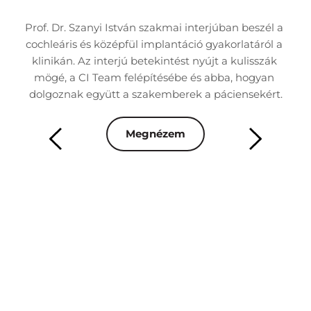
nk 
Prof. Dr. Szanyi István szakmai interjúban beszél a 
Dr
 
cochleáris és középfül implantáció gyakorlatáról a 
á
áció 
klinikán. Az interjú betekintést nyújt a kulisszák 
besz
mögé, a CI Team felépítésébe és abba, hogyan 
rn 
dolgoznak együtt a szakemberek a páciensekért.
ren
Megnézem
mai 
Az 
s 
m
 