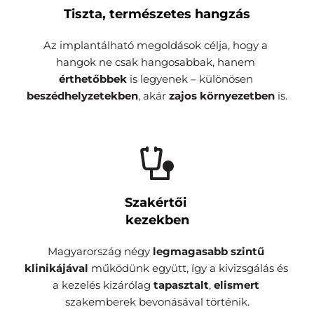
Tiszta, természetes hangzás
Az implantálható megoldások célja, hogy a 
hangok ne csak hangosabbak, hanem
érthetőbbek
 is legyenek – különösen 
beszédhelyzetekben
, akár 
zajos környezetben
 is.
Szakértői 
kezekben
Magyarország négy 
legmagasabb szintű 
klinikájával 
működünk együtt, így a kivizsgálás és 
a kezelés kizárólag 
tapasztalt
, 
elismert 
szakemberek bevonásával történik.