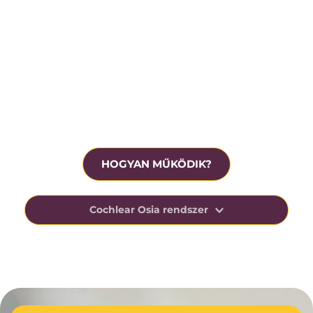
Krónikus középfülgyulladás
Beavatkozás előtt ingyenesen tesztelhető
HOGYAN MŰKÖDIK?
Cochlear Osia rendszer
Az Osia-rendszer kihasználja az ember csonton 
keresztüli hangvezetésre való természetes 
képességét, elősegítve a beszéd megértését 
nehéz, zajos helyzetekben.
Ezt az innovatív technológiáját úgy tervezték, 