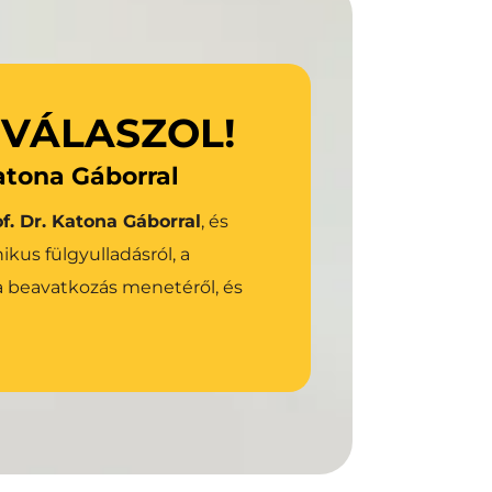
az Osia rendszerről!
 VÁLASZOL!
Katona Gáborral
Bővebben az Osia-ról
f. Dr. Katona Gáborral
, és 
us fülgyulladásról, a 
 beavatkozás menetéről, és 