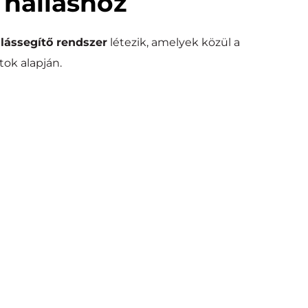
 halláshoz
lássegítő rendszer
 létezik, amelyek közül a 
atok alapján.
ntvezetéses implantátum
on keresztül juttatja el a belső fülhöz, megkerülve a 
problémás területeket.
ezetéses és kevert halláscsökkenés