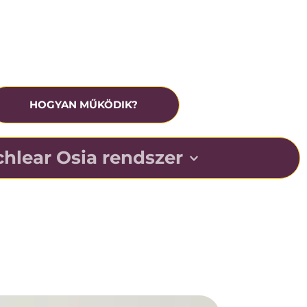
rónikus középfülgyulladás
eavatkozás előtt ingyenesen tesztelhető
HOGYAN MŰKÖDIK?
hlear Osia rendszer
r kihasználja az ember csonton keresztüli 
ó természetes képességét, elősegítve a beszéd 
zajos helyzetekben.
echnológiáját úgy tervezték, hogy Ön minden nap 
hozza ki hallásából.