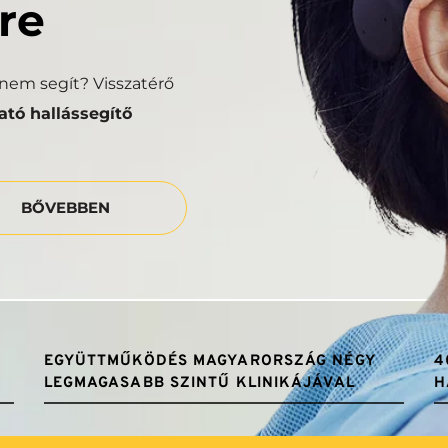
re
em segít? Visszatérő 
tó hallássegítő 
BŐVEBBEN
EGYÜTTMŰKÖDÉS MAGYARORSZÁG NÉGY 
4
LEGMAGASABB SZINTŰ KLINIKÁJÁVAL
H