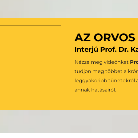
r válik lehetővé az 
Tudjon meg többet 
tésével. Mindezt a 
gbízhatósága és 
AZ ORVOS
Interjú Prof. Dr. 
Nézze meg videónkat 
Pro
tudjon meg többet a krónik
leggyakoribb tünetekről a
annak hatásairól.