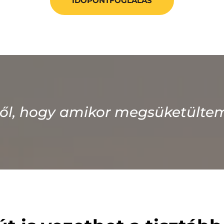
IDŐPONTFOGLALÁS
ől, hogy amikor megsüketültem, 