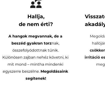
Hallja,
Visszat
de nem érti?
akadály
A hangok megvannak, de a 
Megoldá
beszéd gyakran torz
nak, 
összefolyódottnak tűnik. 
csökken
Különösen zajban nehéz követni, ki 
irritáció e
mit mond – mintha mindenki 
megs
egyszerre beszélne. 
Megoldásaink 
segítenek!