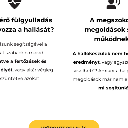
érő fülgyulladás 
A megszoko
ozza a hallását?
megoldások 
működne
sunk segítségével a 
hallójárat szabadon marad, 
A hallókészülék nem ho
tve a fertőzések és 
eredményt
, vagy egys
sélyét
, vagy akár végleg 
viselhető? Amikor a ha
züntetve azokat.
mi segítünk