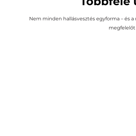
Többféle 
Nem minden hallásvesztés egyforma – és a
megfelelőt
Cochleáris implantát
A fül működését helyettesítve közvetlenül a hallóid
elektródák, amely aztán természetes úton tová
Súlyos fokú, idegi eredetű hall