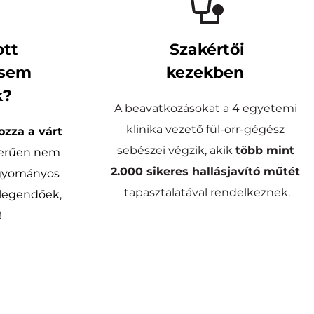
tt 
Szakértői
sem 
kezekben 
k?
A beavatkozásokat a 4 egyetemi 
klinika vezető fül-orr-gégész 
zza a várt 
sebészei végzik, akik 
több mint
zerűen nem 
2.000 sikeres hallásjavító műtét
gyományos 
tapasztalatával rendelkeznek.
megoldások már nem elegendőek, 
!