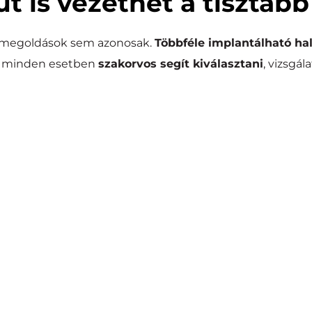
út is vezethet a tisztább
 megoldások sem azonosak. 
Többféle implantálható hal
 minden esetben 
szakorvos segít kiválasztani
, vizsgál
um
Cso
eget stimulálják az 
A hangot a koponyacsont
bbítja a hangot.
áscsökkenés
V