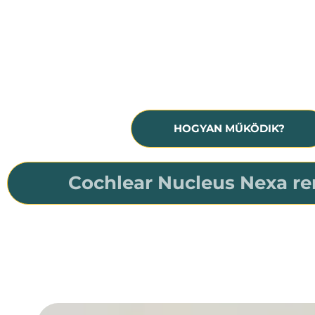
Hallásmaradvány, siketség
A hallókészülék már nem nyújt 
segítséget
HOGYAN MŰKÖDIK?
Cochlear Nucleus Nexa re
A világ első és egyetlen okos cochleáris implantá
Felhasználója minden életszakaszban készen fog ál
a Nucleus Nexa rendszer a világ első és egye
firmware-t tartalmazó okos cochleáris implant