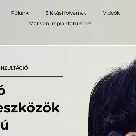
Rólunk
Ellátási folyamat
Videók
Már van implantátumom
ONZULTÁCIÓ
 
hallássegítő eszközök 
ú 