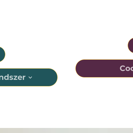
K
megfelelő 
B
Coc
ndszer
Az Osia-rendsze
tum rendszere.
hangvezetésre val
lni a jövőre, mert 
megértését nehéz, 
tlen, frissíthető 
Ezt az innovatív t
átumát kínálja. A 
a lehető legtöbbet 