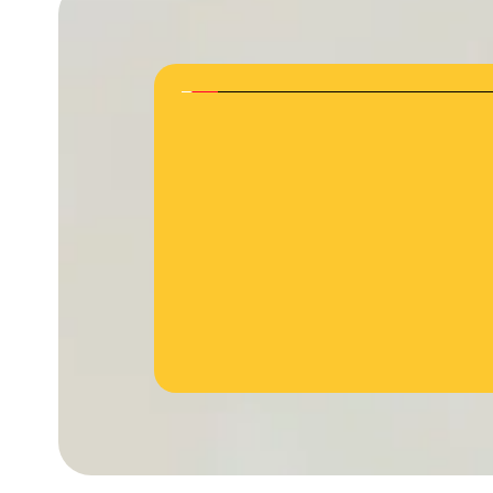
jövőbeli innovációkhoz való hozzáférés most előszö
okosimplabntátum firmwarejének egyszerű frissí
Cochlear több mint 40 éves bizonyított me
technológiai elsősége teszi lehetővé.
Bővebben a Nexa-ról