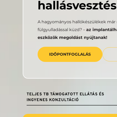
hallásvesztés
A hagyományos hallókészülékek már n
fülgyulladással küzd? – 
az implantálha
eszközök megoldást nyújtanak!
IDŐPONTFOGLALÁS
TELJES TB TÁMOGATOTT ELLÁTÁS ÉS 
INGYENES KONZULTÁCIÓ