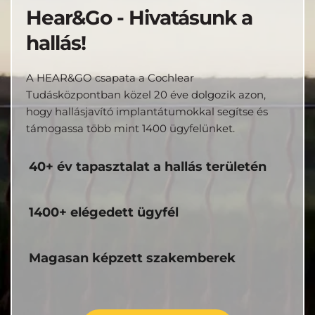
Hear&Go - Hivatásunk a 
hallás!
A HEAR&GO csapata a Cochlear 
Tudásközpontban közel 20 éve dolgozik azon, 
hogy hallásjavító implantátumokkal segítse és 
támogassa több mint 1400 ügyfelünket.
40+ év tapasztalat a hallás területén
1400+ elégedett ügyfél
Magasan képzett szakemberek