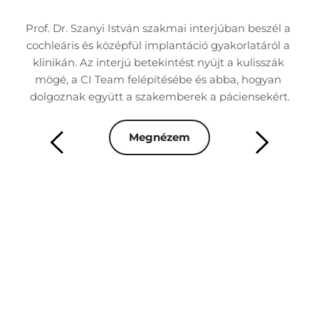
nk 
Prof. Dr. Szanyi István szakmai interjúban beszél a 
Dr
 
cochleáris és középfül implantáció gyakorlatáról a 
á
áció 
klinikán. Az interjú betekintést nyújt a kulisszák 
besz
mögé, a CI Team felépítésébe és abba, hogyan 
rn 
dolgoznak együtt a szakemberek a páciensekért.
ren
Megnézem
mai 
Az 
s 
m
 