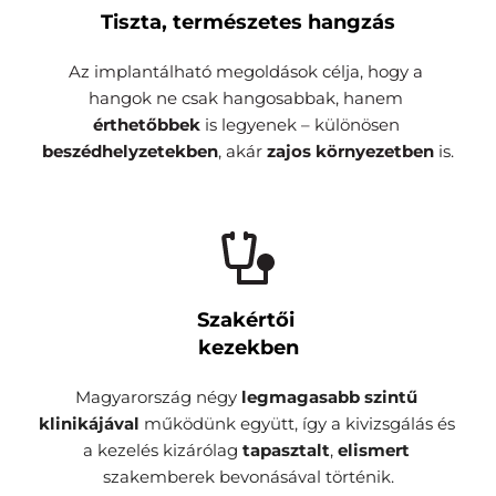
Tiszta, természetes hangzás
Az implantálható megoldások célja, hogy a 
hangok ne csak hangosabbak, hanem
érthetőbbek
 is legyenek – különösen 
beszédhelyzetekben
, akár 
zajos környezetben
 is.
Szakértői 
kezekben
Magyarország négy 
legmagasabb szintű 
klinikájával 
működünk együtt, így a kivizsgálás és 
a kezelés kizárólag 
tapasztalt
, 
elismert 
szakemberek bevonásával történik.