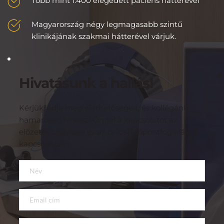
Több mint 1.400 elégedett páciens hátterével
Magyarország négy legmagasabb szintű 
klinikájának szakmai hátterével várjuk.
Hivatásunk a hallás!
Kérjük, adja meg elérhetőségeit, és kollégánk 
hamarosan felveszi Önnel a kapcsolatot az 
előzetes szűréssel és az orvosi időpontfoglalással 
kapcsolatban.