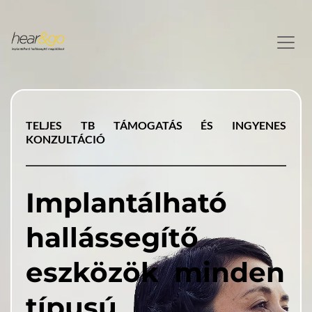
TELJES TB TÁMOGATÁS ÉS INGYENES 
KONZULTÁCIÓ
Implantálható 
hallássegítő 
eszközök 
 minden 
típusú 