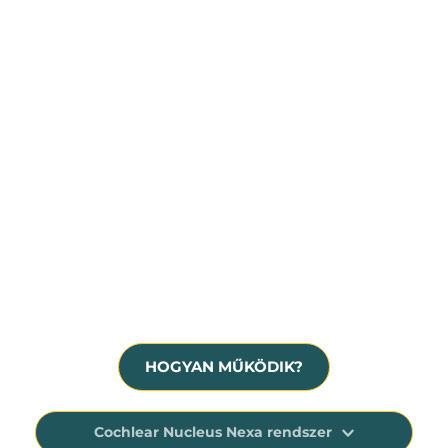
Súlyos fokú, idegi eredetű halláscsökkenés
Hallásmaradvány, siketség
A hallókészülék már nem nyújt megfelelő 
segítséget
HOGYAN MŰKÖDIK?
Cochlear Nucleus Nexa rendszer