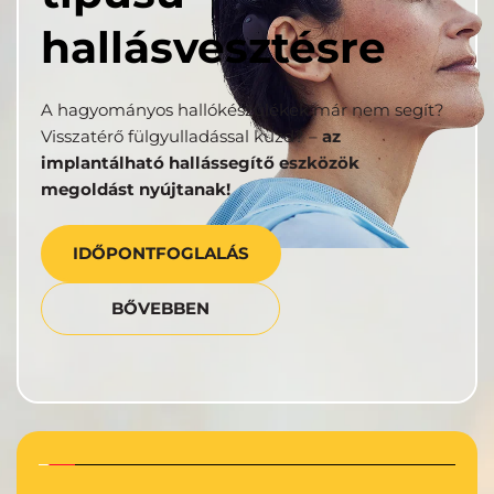
hallásvesztésre
A hagyományos hallókészülékek már nem segít? 
Visszatérő fülgyulladással küzd? – 
az 
implantálható hallássegítő eszközök 
megoldást nyújtanak!
IDŐPONTFOGLALÁS
BŐVEBBEN