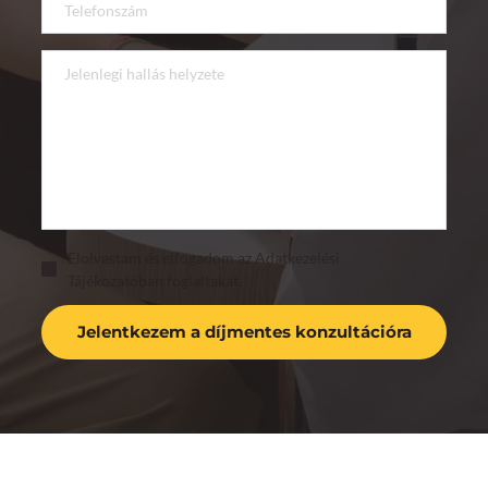
Elolvastam és elfogadom az Adatkezelési
Tájékozatóban foglaltakat.
Jelentkezem a díjmentes konzultációra