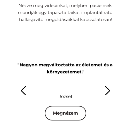
Nézze meg videóinkat, melyben páciensek 
mondják egy tapasztaltaikat implantálható 
hallásjavító megoldásaikkal kapcsolatosan!
"Nagyon megváltoztatta az életemet és a 
"Mi
környezetemet."
József
Megnézem