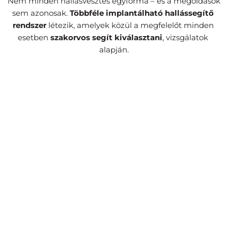
Nem minden hallásvesztés egyforma – és a megoldások 
sem azonosak. 
Többféle implantálható hallássegítő 
rendszer
 létezik, amelyek közül a megfelelőt minden 
esetben 
szakorvos segít kiválasztani
, vizsgálatok 
alapján.
Cochleáris implantátum
A fül működését helyettesítve közvetlenül a 
hallóideget stimulálják az elektródák, amely aztán 
természetes úton továbbítja a hangot.