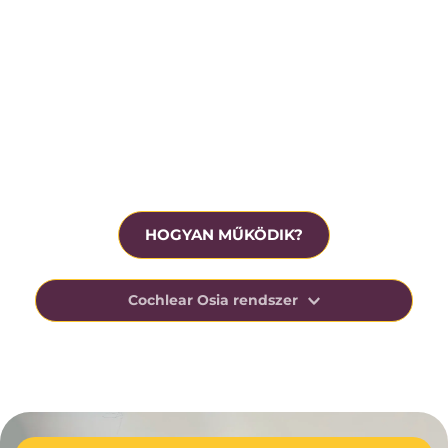
Krónikus középfülgyulladás
Beavatkozás előtt ingyenesen tesztelhető
HOGYAN MŰKÖDIK?
Cochlear Osia rendszer
Az Osia-rendszer kihasználja az ember csonton 
keresztüli hangvezetésre való természetes 
képességét, elősegítve a beszéd megértését 
nehéz, zajos helyzetekben.
Ezt az innovatív technológiáját úgy tervezték, 