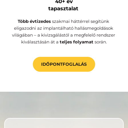
40+ év
tapasztalat 
Több évtizedes 
szakmai háttérrel segítünk 
eligazodni az implantálható hallásmegoldások 
világában – a kivizsgálástól a megfelelő rendszer 
kiválasztásán át a 
teljes folyamat
 során.
IDŐPONTFOGLALÁS