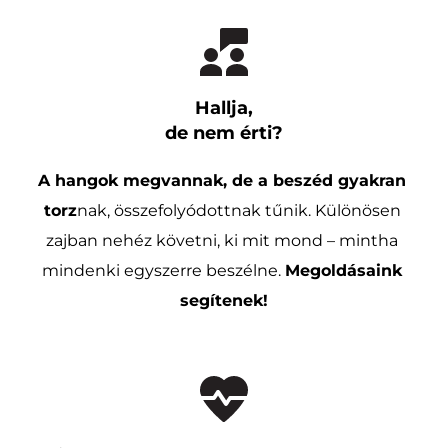
Hallja,
de nem érti?
A hangok megvannak, de a beszéd gyakran 
torz
nak, összefolyódottnak tűnik. Különösen 
zajban nehéz követni, ki mit mond – mintha 
mindenki egyszerre beszélne. 
Megoldásaink 
segítenek!