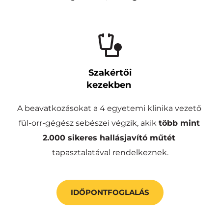
Szakértői
kezekben 
A beavatkozásokat a 4 egyetemi klinika vezető 
fül-orr-gégész sebészei végzik, akik 
több mint
2.000 sikeres hallásjavító műtét
tapasztalatával rendelkeznek.
IDŐPONTFOGLALÁS