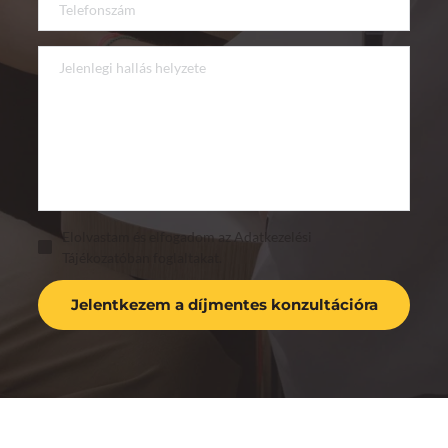
Elolvastam és elfogadom az Adatkezelési
Tájékozatóban foglaltakat.
Jelentkezem a díjmentes konzultációra