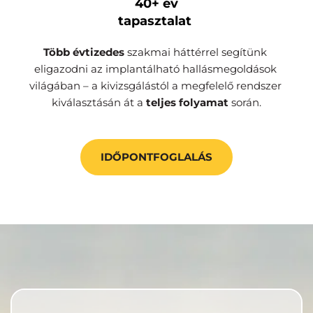
40+ év
tapasztalat 
Több évtizedes 
szakmai háttérrel segítünk 
eligazodni az implantálható hallásmegoldások 
világában – a kivizsgálástól a megfelelő rendszer 
kiválasztásán át a 
teljes folyamat
 során.
IDŐPONTFOGLALÁS