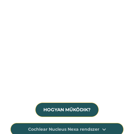
Súlyos fokú, idegi eredetű halláscsökkenés
Hallásmaradvány, siketség
A hallókészülék már nem nyújt megfelelő 
segítséget
HOGYAN MŰKÖDIK?
Cochlear Nucleus Nexa rendszer