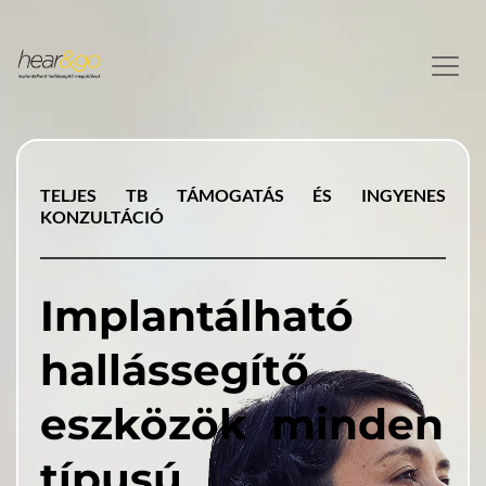
TELJES TB TÁMOGATÁS ÉS INGYENES 
KONZULTÁCIÓ
Implantálható 
hallássegítő 
eszközök 
 minden 
típusú 