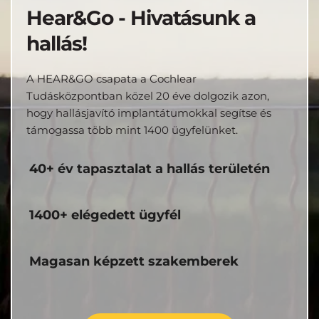
Hear&Go - Hivatásunk a 
hallás!
A HEAR&GO csapata a Cochlear 
Tudásközpontban közel 20 éve dolgozik azon, 
hogy hallásjavító implantátumokkal segítse és 
támogassa több mint 1400 ügyfelünket.
40+ év tapasztalat a hallás területén
1400+ elégedett ügyfél
Magasan képzett szakemberek