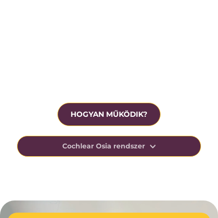
Krónikus középfülgyulladás
Beavatkozás előtt ingyenesen tesztelhető
HOGYAN MŰKÖDIK?
Cochlear Osia rendszer
Az Osia-rendszer kihasználja az ember csonton 
keresztüli hangvezetésre való természetes 
képességét, elősegítve a beszéd megértését 
nehéz, zajos helyzetekben.
Ezt az innovatív technológiáját úgy tervezték, 