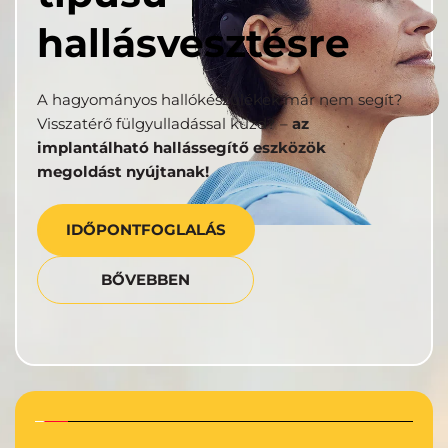
hallásvesztésre
A hagyományos hallókészülékek már nem segít? 
Visszatérő fülgyulladással küzd? – 
az 
implantálható hallássegítő eszközök 
megoldást nyújtanak!
IDŐPONTFOGLALÁS
BŐVEBBEN