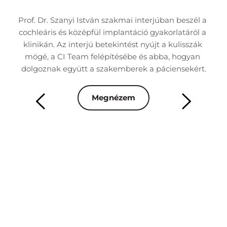
nk 
Prof. Dr. Szanyi István szakmai interjúban beszél a 
Dr
 
cochleáris és középfül implantáció gyakorlatáról a 
á
áció 
klinikán. Az interjú betekintést nyújt a kulisszák 
besz
mögé, a CI Team felépítésébe és abba, hogyan 
rn 
dolgoznak együtt a szakemberek a páciensekért.
ren
Megnézem
mai 
Az 
s 
m
 