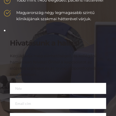
Több mint 1.400 elégedett páciens hátterével
Magyarország négy legmagasabb szintű 
klinikájának szakmai hátterével várjuk.
Hivatásunk a hallás!
Kérjük, adja meg elérhetőségeit, és kollégánk 
hamarosan felveszi Önnel a kapcsolatot az 
előzetes szűréssel és az orvosi időpontfoglalással 
kapcsolatban.