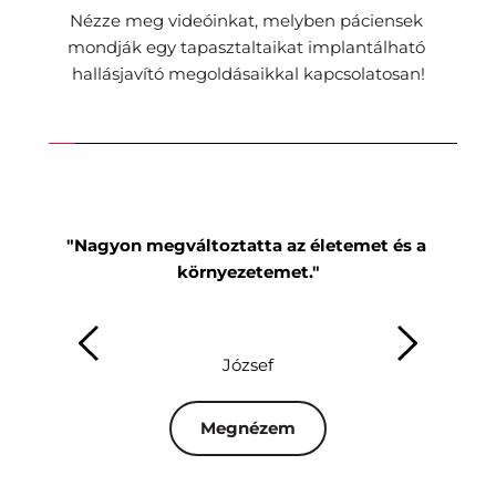
Nézze meg videóinkat, melyben páciensek 
mondják egy tapasztaltaikat implantálható 
hallásjavító megoldásaikkal kapcsolatosan!
"Nagyon megváltoztatta az életemet és a 
"Mi
környezetemet."
József
Megnézem