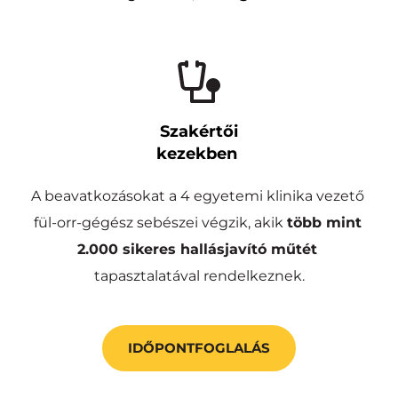
Szakértői
kezekben 
A beavatkozásokat a 4 egyetemi klinika vezető 
fül-orr-gégész sebészei végzik, akik 
több mint
2.000 sikeres hallásjavító műtét
tapasztalatával rendelkeznek.
IDŐPONTFOGLALÁS