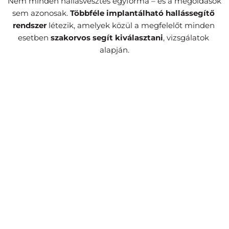
Nem minden hallásvesztés egyforma – és a megoldások 
sem azonosak. 
Többféle implantálható hallássegítő 
rendszer
 létezik, amelyek közül a megfelelőt minden 
esetben 
szakorvos segít kiválasztani
, vizsgálatok 
alapján.
Cochleáris implantátum
A fül működését helyettesítve közvetlenül a 
hallóideget stimulálják az elektródák, amely aztán 
természetes úton továbbítja a hangot.