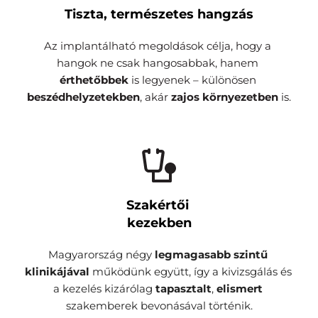
Tiszta, természetes hangzás
Az implantálható megoldások célja, hogy a 
hangok ne csak hangosabbak, hanem
érthetőbbek
 is legyenek – különösen 
beszédhelyzetekben
, akár 
zajos környezetben
 is.
Szakértői 
kezekben
Magyarország négy 
legmagasabb szintű 
klinikájával 
működünk együtt, így a kivizsgálás és 
a kezelés kizárólag 
tapasztalt
, 
elismert 
szakemberek bevonásával történik.