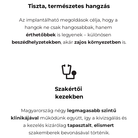
Tiszta, természetes hangzás
Az implantálható megoldások célja, hogy a 
hangok ne csak hangosabbak, hanem
érthetőbbek
 is legyenek – különösen 
beszédhelyzetekben
, akár 
zajos környezetben
 is.
Szakértői 
kezekben
Magyarország négy 
legmagasabb szintű 
klinikájával 
működünk együtt, így a kivizsgálás és 
a kezelés kizárólag 
tapasztalt
, 
elismert 
szakemberek bevonásával történik.