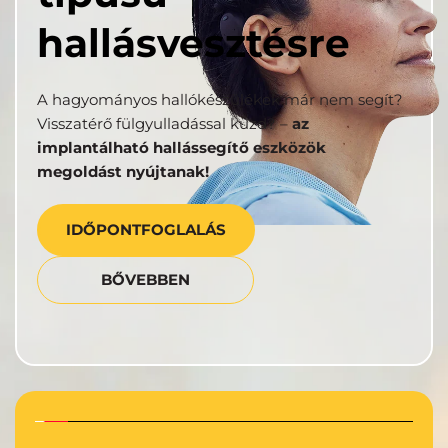
hallásvesztésre
A hagyományos hallókészülékek már nem segít? 
Visszatérő fülgyulladással küzd? – 
az 
implantálható hallássegítő eszközök 
megoldást nyújtanak!
IDŐPONTFOGLALÁS
BŐVEBBEN