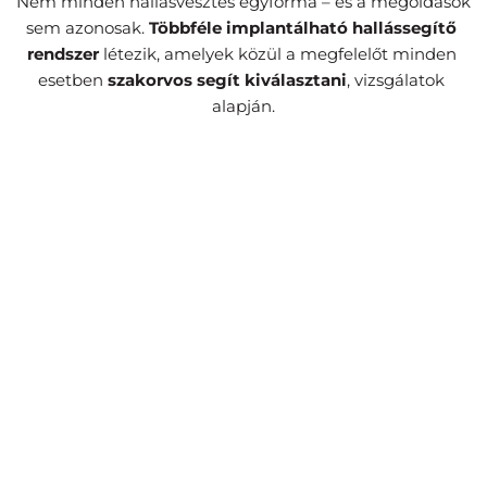
Nem minden hallásvesztés egyforma – és a megoldások 
sem azonosak. 
Többféle implantálható hallássegítő 
rendszer
 létezik, amelyek közül a megfelelőt minden 
esetben 
szakorvos segít kiválasztani
, vizsgálatok 
alapján.
Cochleáris implantátum
A fül működését helyettesítve közvetlenül a 
hallóideget stimulálják az elektródák, amely aztán 
természetes úton továbbítja a hangot.