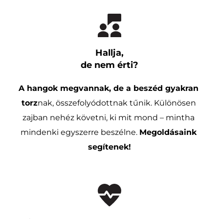
Hallja,
de nem érti?
A hangok megvannak, de a beszéd gyakran 
torz
nak, összefolyódottnak tűnik. Különösen 
zajban nehéz követni, ki mit mond – mintha 
mindenki egyszerre beszélne. 
Megoldásaink 
segítenek!