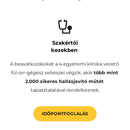
Szakértői
kezekben 
A beavatkozásokat a 4 egyetemi klinika vezető 
fül-orr-gégész sebészei végzik, akik 
több mint
2.000 sikeres hallásjavító műtét
tapasztalatával rendelkeznek.
IDŐPONTFOGLALÁS