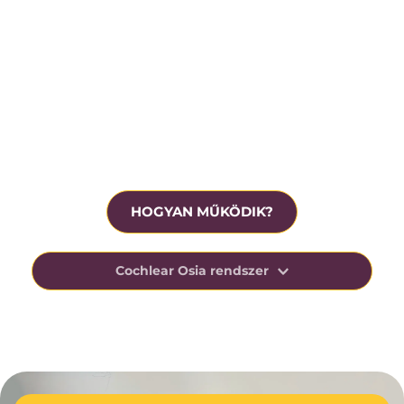
Krónikus középfülgyulladás
Beavatkozás előtt ingyenesen tesztelhető
HOGYAN MŰKÖDIK?
Cochlear Osia rendszer
Az Osia-rendszer kihasználja az ember csonton 
keresztüli hangvezetésre való természetes 
képességét, elősegítve a beszéd megértését 
nehéz, zajos helyzetekben.
Ezt az innovatív technológiáját úgy tervezték, 