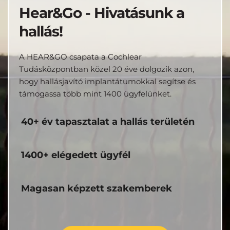
Hear&Go - Hivatásunk a 
hallás!
A HEAR&GO csapata a Cochlear 
Tudásközpontban közel 20 éve dolgozik azon, 
hogy hallásjavító implantátumokkal segítse és 
támogassa több mint 1400 ügyfelünket.
40+ év tapasztalat a hallás területén
1400+ elégedett ügyfél
Magasan képzett szakemberek