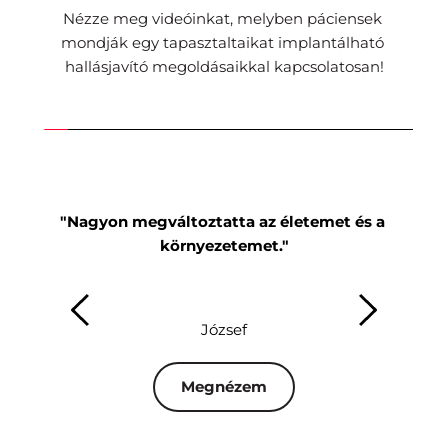
Nézze meg videóinkat, melyben páciensek 
mondják egy tapasztaltaikat implantálható 
hallásjavító megoldásaikkal kapcsolatosan!
"Nagyon megváltoztatta az életemet és a 
"Mi
környezetemet."
József
Megnézem