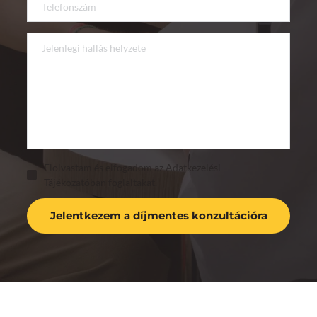
Elolvastam és elfogadom az Adatkezelési
Tájékozatóban foglaltakat.
Jelentkezem a díjmentes konzultációra