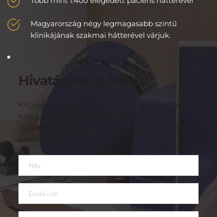
Több mint 1.400 elégedett páciens hátterével
Magyarország négy legmagasabb szintű 
klinikájának szakmai hátterével várjuk.
Hivatásunk a hallás!
Kérjük, adja meg elérhetőségeit, és kollégánk 
hamarosan felveszi Önnel a kapcsolatot az 
előzetes szűréssel és az orvosi időpontfoglalással 
kapcsolatban.