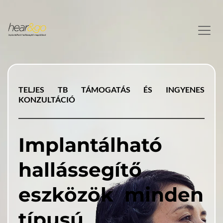
TELJES TB TÁMOGATÁS ÉS INGYENES 
KONZULTÁCIÓ
Implantálható 
hallássegítő 
eszközök 
 minden 
típusú 