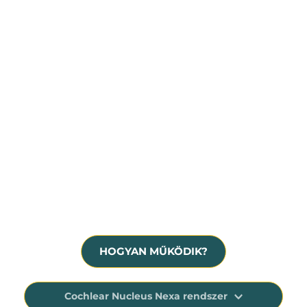
Súlyos fokú, idegi eredetű halláscsökkenés
Hallásmaradvány, siketség
A hallókészülék már nem nyújt megfelelő 
segítséget
HOGYAN MŰKÖDIK?
Cochlear Nucleus Nexa rendszer