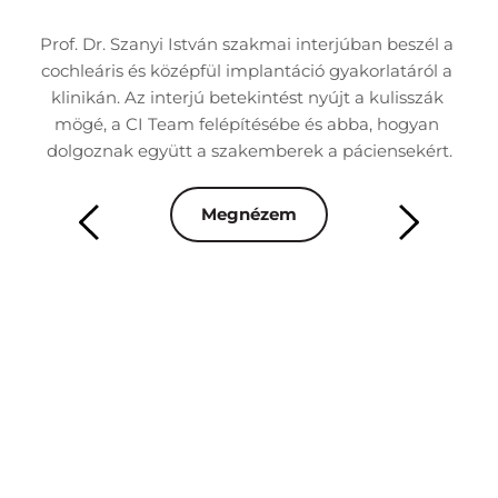
nk 
Prof. Dr. Szanyi István szakmai interjúban beszél a 
Dr
 
cochleáris és középfül implantáció gyakorlatáról a 
á
áció 
klinikán. Az interjú betekintést nyújt a kulisszák 
besz
mögé, a CI Team felépítésébe és abba, hogyan 
rn 
dolgoznak együtt a szakemberek a páciensekért.
ren
Megnézem
mai 
Az 
s 
m
 