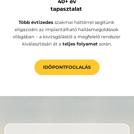
40+ év
tapasztalat 
Több évtizedes 
szakmai háttérrel segítünk 
eligazodni az implantálható hallásmegoldások 
világában – a kivizsgálástól a megfelelő rendszer 
kiválasztásán át a 
teljes folyamat
 során.
IDŐPONTFOGLALÁS